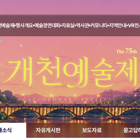
천예술제
행사개요
예술경연대회
자료실
역사관
커뮤니티
지역안내
VR전
새소식
자유게시판
보도자료
묻고답