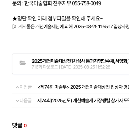
문의 : 한국미술협회 진주지부 055-758-0049
★명단 확인 아래 첨부파일을 확인해 주세요~
[이 게시물은 개천예술제님에 의해 2025-08-25 11:55:17 입상
2025개천미술대상전1차심사 통과자명단수채,서양화,한
716회 다운로드 | DATE : 2025-08-25 11:52:28
이전글
<제74회 미술부> 2025 개천미술대상전 입상자 명
다음글
제74회(2025년도) 개천예술제 가장행렬 참가자 모
댓글
0