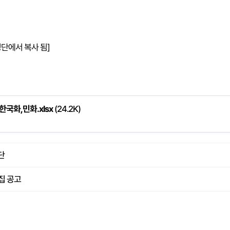
자명단에서 복사 됨]
국화,민화.xlsx
(24.2K)
단
집 공고