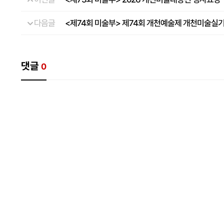
다음글
<제74회 미술부> 제74회 개천예술제 개천미술실
댓글
0