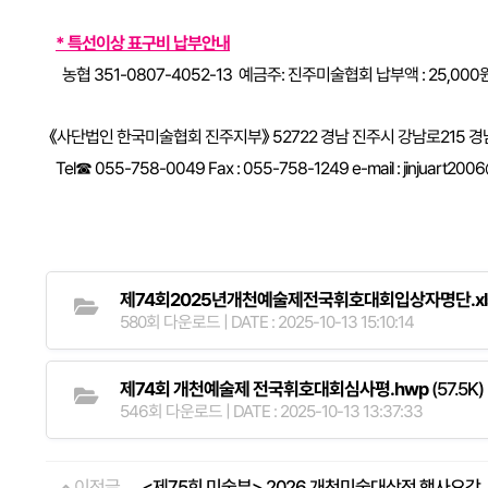
* 특선이상 표구비 납부안내
농협 351-0807-4052-13 예금주: 진주미술협회
납부액 : 25,000
《사단법인 한국미술협회 진주지부》 52722 경남 진주시 강남로215 
Tel☎ 055-758-0049 Fax : 055-758-1249 e-mail : jinjuart2006
제74회2025년개천예술제전국휘호대회입상자명단.xl
580회 다운로드 | DATE : 2025-10-13 15:10:14
제74회 개천예술제 전국휘호대회심사평.hwp
(57.5K)
546회 다운로드 | DATE : 2025-10-13 13:37:33
이전글
<제75회 미술부> 2026 개천미술대상전 행사요강