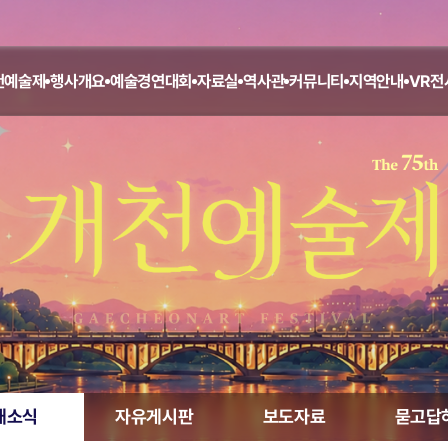
천예술제
행사개요
예술경연대회
자료실
역사관
커뮤니티
지역안내
VR전
새소식
자유게시판
보도자료
묻고답