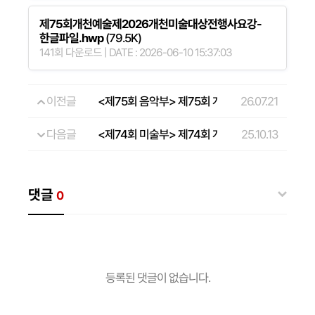
제75회개천예술제2026개천미술대상전행사요강-
한글파일.hwp
(79.5K)
141회 다운로드 | DATE : 2026-06-10 15:37:03
이전글
<제75회 음악부> 제75회 개천예술제 전국음악
26.07.21
다음글
<제74회 미술부> 제74회 개천예술제 전국휘호대
25.10.13
댓글
0
등록된 댓글이 없습니다.